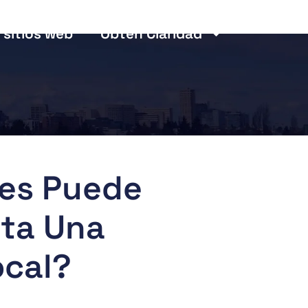
 sitios web
Obtén Claridad
les Puede
sta Una
ocal?