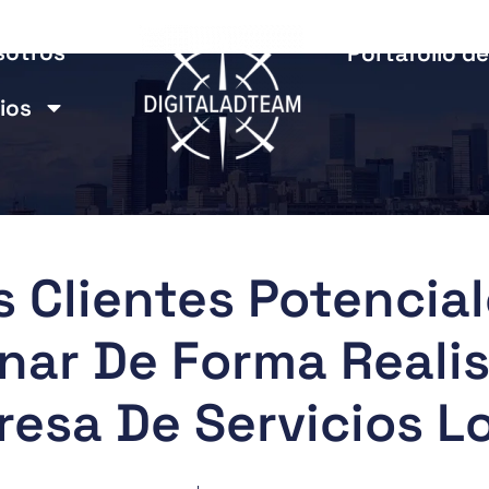
sotros
Portafolio de
ios
 Clientes Potencia
nar De Forma Reali
esa De Servicios L