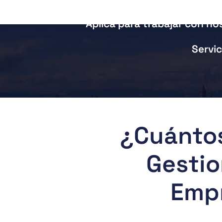
Aplica para trabajar con no
Servic
¿Cuántos
Gestio
Empr