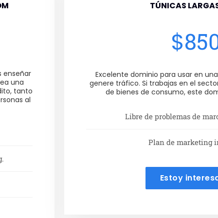
OM
TÚNICAS LARGA
o
$
85
es enseñar
Excelente dominio para usar en una
rea una
genere tráfico. Si trabajas en el sect
ito, tanto
de bienes de consumo, este domi
rsonas al
Libre de problemas de marc
Plan de marketing i
g.
Estoy interes