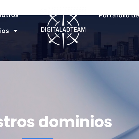
sotros
Portafolio de
ios
tros dominios