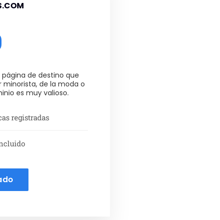
S.COM
0
 página de destino que
or minorista, de la moda o
nio es muy valioso.
as registradas
ncluido
ado