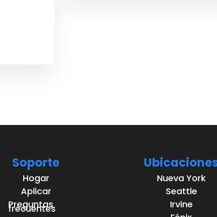
Soporte
Ubicacione
Hogar
Nueva York
Aplicar
Seattle
Preguntas
Irvine
frecuentes